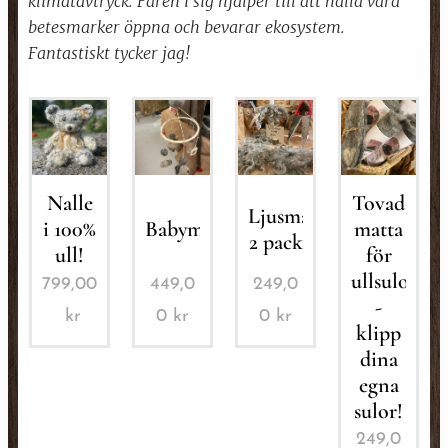
klimatavtryck.
Fåren i sig hjälper till att hålla våra
betesmarker öppna och bevarar ekosystem.
Fantastiskt tycker jag!
Tovad
Nalle
Ljusmanschett
matta
i 100%
Babymobil
2 pack
för
ull!
ullsulor
799,00
449,0
249,0
-
kr
0
kr
0
kr
klipp
dina
egna
sulor!
249,0