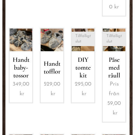
0
kr
Tillfälligt
Tillfälligt
slut
slut
Handtovade
DIY
Påse
Handtovade
baby-
tomte
med
tofflor
tossor
kit
råull
349,00
529,00
295,00
Pris
kr
kr
kr
från
59,00
kr