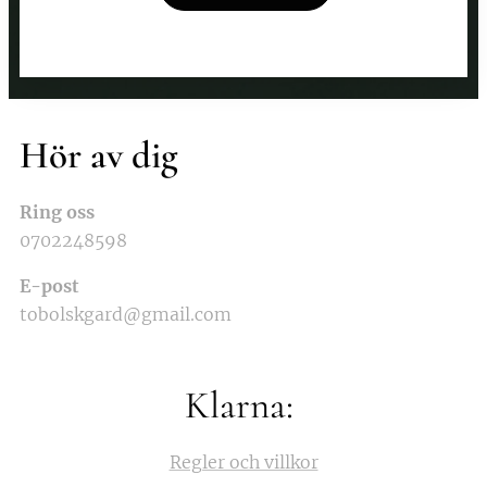
Hör av dig
Ring oss
0702248598
E-post
tobolskgard@gmail.com
Klarna:
Regler och villkor