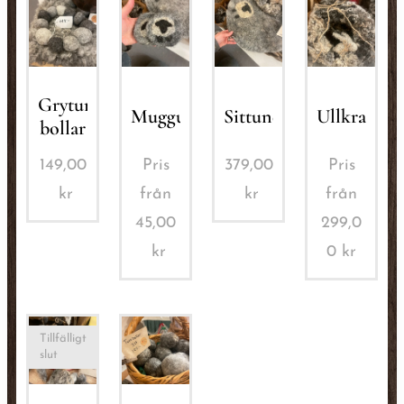
Grytunderlägg
Muggunderlägg
Sittunderlag
Ullkrans
bollar
149,00
Pris
379,00
Pris
kr
från
kr
från
45,00
299,0
kr
0
kr
Tillfälligt
slut