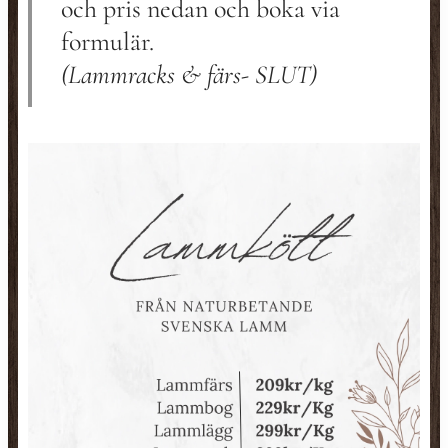
och pris nedan och boka via
formulär.
(Lammracks & färs- SLUT)