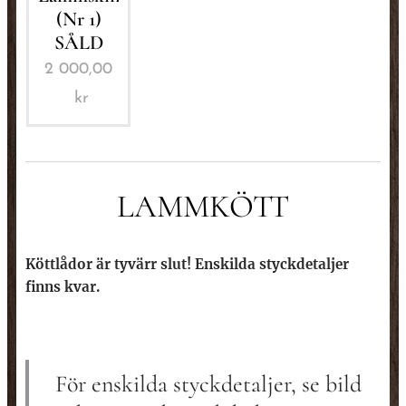
(Nr 1)
SÅLD
2 000,00
kr
LAMMKÖTT
Köttlådor är tyvärr slut! Enskilda styckdetaljer
finns kvar.
För enskilda styckdetaljer, se bild