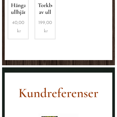
Hängande
Torkbollar
ullhjärta
av ull
40,00
199,00
kr
kr
Kundreferenser