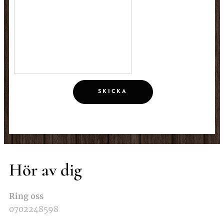
SKICKA
Hör av dig
Ring oss
0702248598