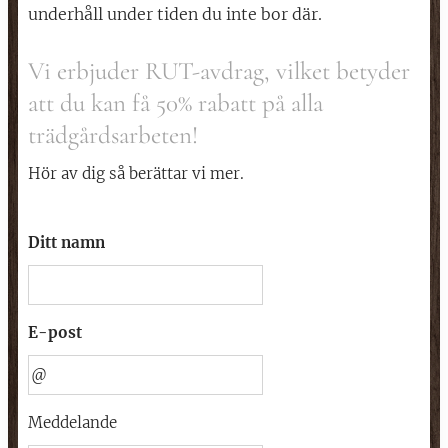
underhåll under tiden du inte bor där.
Vi erbjuder RUT-avdrag, vilket betyder
att du kan få 50% rabatt på alla
trädgårdsarbeten!
Hör av dig så berättar vi mer.
Ditt namn
E-post
Meddelande