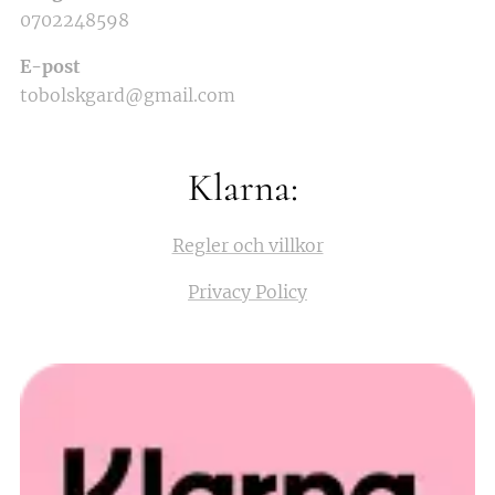
0702248598
E-post
tobolskgard@gmail.com
Klarna:
Regler och villkor
Privacy Policy