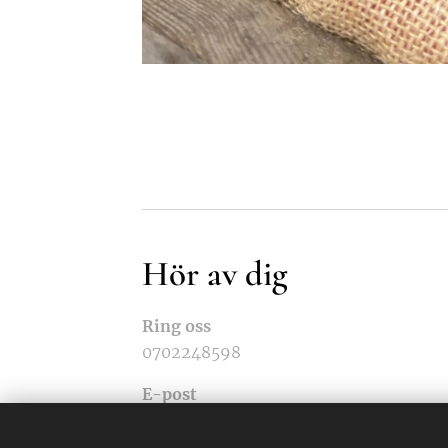
Hör av dig
Ring oss
0702248598
E-post
tobolskgard@gmail.com