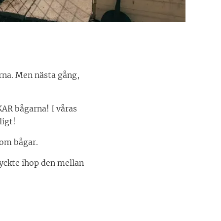
rna. Men nästa gång,
SKAR bågarna! I våras
ligt!
som bågar.
ryckte ihop den mellan