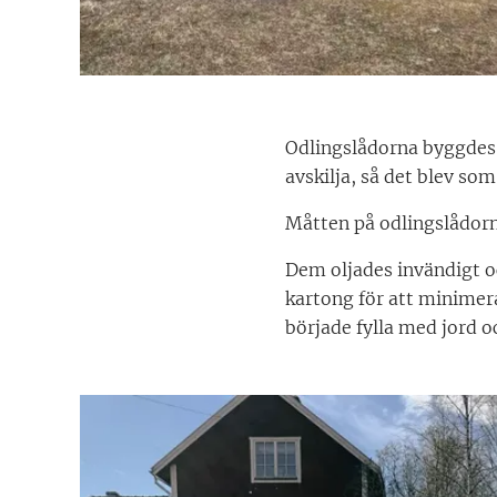
Odlingslådorna byggdes s
avskilja, så det blev som
Måtten på odlingslådorn
Dem oljades invändigt oc
kartong för att minimera
började fylla med jord o