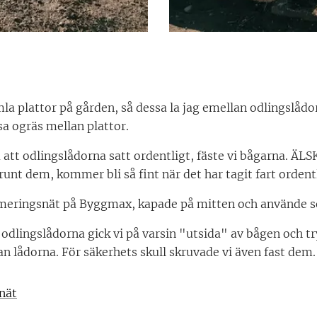
a plattor på gården, så dessa la jag emellan odlingslådo
sa ogräs mellan plattor.
på att odlingslådorna satt ordentligt, fäste vi bågarna. ÄL
runt dem, kommer bli så fint när det har tagit fart ordent
armeringsnät på Byggmax, kapade på mitten och använde 
 odlingslådorna gick vi på varsin "utsida" av bågen och t
lan lådorna. För säkerhets skull skruvade vi även fast dem.
snät