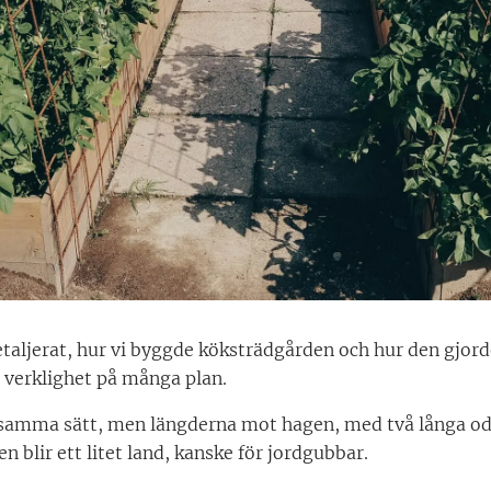
detaljerat, hur vi byggde köksträdgården och hur den gj
ll verklighet på många plan.
amma sätt, men längderna mot hagen, med två långa odli
n blir ett litet land, kanske för jordgubbar.