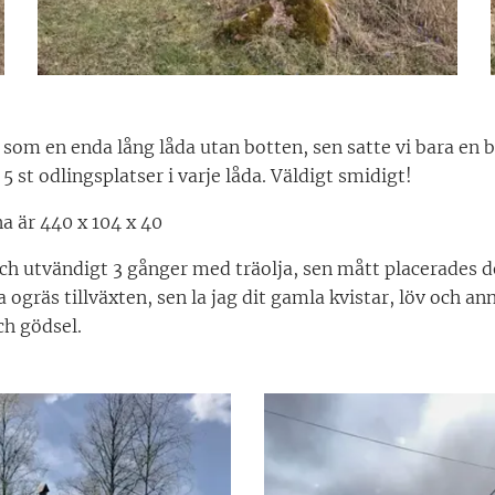
om en enda lång låda utan botten, sen satte vi bara en b
 5 st odlingsplatser i varje låda. Väldigt smidigt!
a är 440 x 104 x 40
h utvändigt 3 gånger med träolja, sen mått placerades de
 ogräs tillväxten, sen la jag dit gamla kvistar, löv och a
ch gödsel.