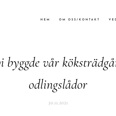
HEM
OM OSS/KONTAKT
VE
i byggde vår köksträdgå
odlingslådor
30.11.2021