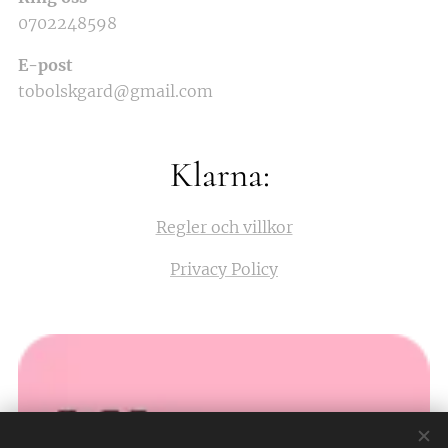
0702248598
E-post
tobolskgard@gmail.com
Klarna:
Regler och villkor
Privacy Policy