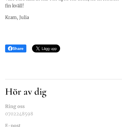
fin kväll!🤎
Kram, Julia
Share
Hör av dig
Ring oss
0702248598
E-post