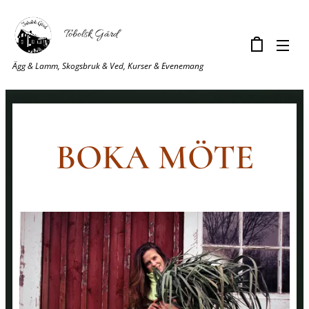
Tobolsk Gård
Ägg & Lamm, Skogsbruk & Ved, Kurser & Evenemang
BOKA MÖTE