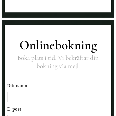
Onlinebokning
Boka plats i tid. Vi bekräftar din
bokning via mejl.
Ditt namn
E-post