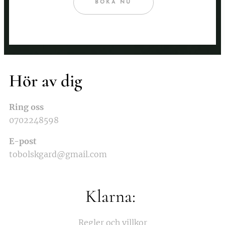
BOKA NU
Hör av dig
Ring oss
0702248598
E-post
tobolskgard@gmail.com
Klarna:
Regler och villkor