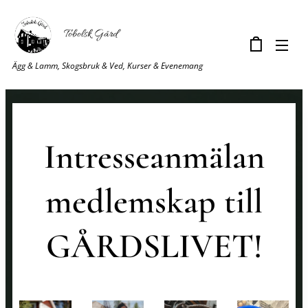
Tobolsk Gård
Ägg & Lamm, Skogsbruk & Ved, Kurser & Evenemang
Intresseanmälan
medlemskap till
GÅRDSLIVET!